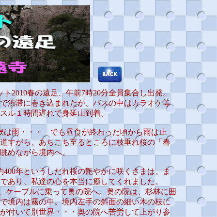
ト2010春の遠足、午前7時20分全員集合し出発。
で渋滞に巻き込まれたが、バスの中はカラオケ等
スル１時間遅れで身延山到着。
候は雨・・・ でも昼食が終わった頃から雨は止
道すがら、あちこち至るところに枝垂れ桜の「春
眺めながら境内へ。
400年というしだれ桜の艶やかに咲くさまは、ま
であり、私達の心を本当に癒してくれました。
、ケーブルに乗って奥の院へ。奥の院は、杉林に囲
で境内は霧の中。境内左手の斜面の細い木の枝に
が付いて別世界・・・奥の院へ苦労して上がり参