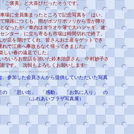
「ご褒美」と大喜びだったそうです。
駐車場に全員集まったところで記念写真を「はい、
て帰路につくも、雨がポツリポツリから雪が降り
となったが、車内はカラオケ等で大ハシャギ、途
センター」に立ち寄るも市場は時間切れで終了。
んが店を開けてくれ、皆さんお土産をゲットでき
遅れで江南へ事故もなく帰ってきました。
楽しい春の遠足でした。
いろいろお世話を頂いた鈴木治彦さん、中村妙子さ
謝です。 次回もよろしくお願いします。
は、参加した会員さんから提供していただいた写真
。
足の 「思い出」 「感動」 「お気に入り」 の
 （ふれあいプラザ写真展）