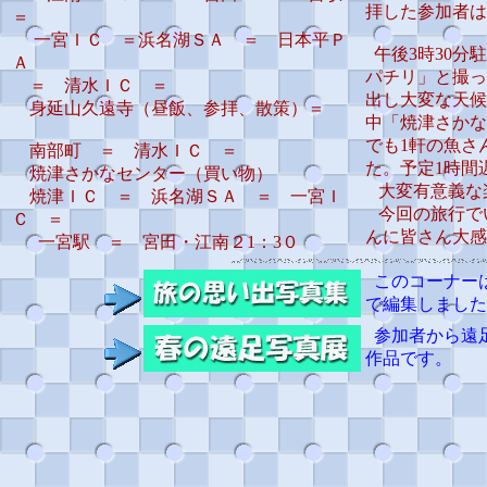
拝した参加者は
＝
一宮ＩＣ ＝浜名湖ＳＡ ＝ 日本平Ｐ
午後3時30分
Ａ
パチリ」と撮っ
＝ 清水ＩＣ ＝
出し大変な天候
身延山久遠寺（昼飯、参拝、散策）＝
中「焼津さかな
でも1軒の魚さ
南部町 ＝ 清水ＩＣ ＝
た。予定1時間
焼津さかなセンター（買い物）
大変有意義な
焼津ＩＣ ＝ 浜名湖ＳＡ ＝ 一宮Ｉ
今回の旅行で
Ｃ ＝
んに皆さん大感
一宮駅 ＝ 宮田・江南２1：3０
このコーナー
で編集しました
参加者から遠
作品です。