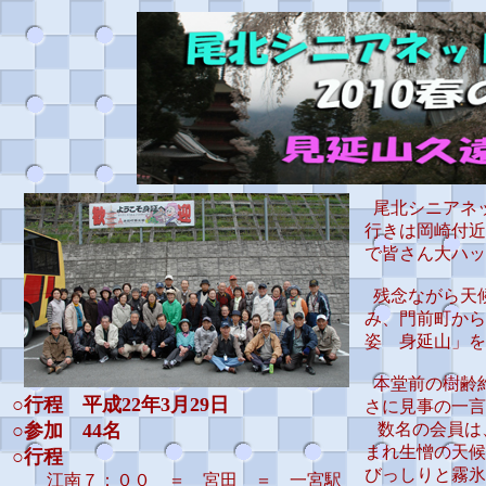
尾北シニアネッ
行きは岡崎付近
で皆さん大ハッ
残念ながら天
み、門前町から
姿 身延山」を
本堂前の樹齢約
○行程 平成22年3月29日
さに見事の一言
○参加 44名
数名の会員は
まれ生憎の天候
○行程
びっしりと霧氷
江南７：００ ＝ 宮田 ＝ 一宮駅