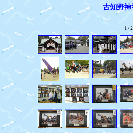
古知野神
1 /