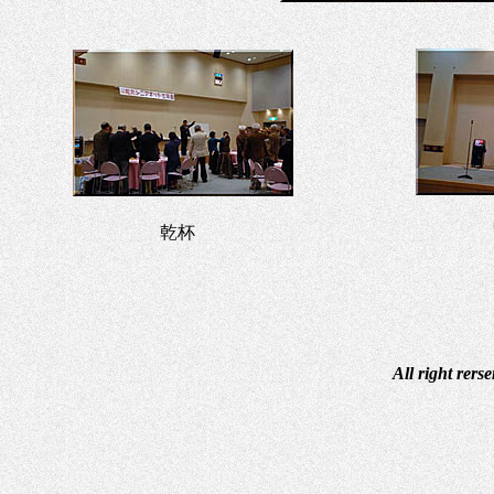
乾杯
All right rers