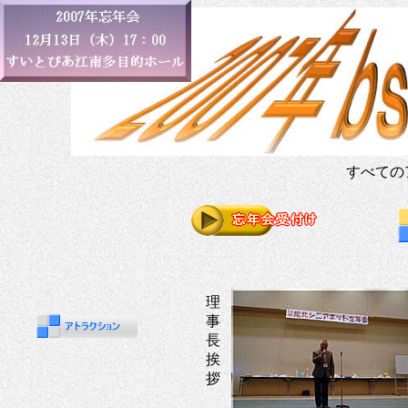
すべての
理
事
長
挨
拶