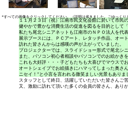
*すべての画像をクリックしてください。（説明は省きました。ごゆっくり
１１月２３日（祝）江南市民文化会館に於いて市民
健やかで豊かな消費生活の促進を図るを目的として
私たち尾北シニアネットも江南市のＮＰＯ法人を代
展示ブースには、ＰＣアート、レタッチ作品、オー
訪れた皆さんからは感嘆の声が上がっていました。
プロジェクターでは、スライドショー形式で尾北シ
また、パソコン初心者相談やパソコンでのお絵かき
これも大好評・・・子どもたちも大喜びでマウスで
オートシェイブでお絵描きにハマってしまった奥さん
ニセイ！”と小言を言われる微笑ましい光景もありま
スタッフとして終日、活躍していただいた皆さんご
又、激励に訪れて頂いた多くの会員の皆さん、あり