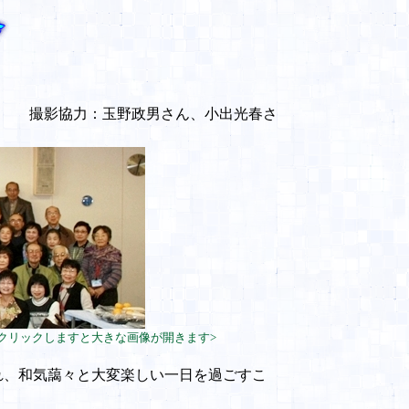
小出光春さ
クリックしますと大きな画像が開きます>
れ、和気藹々と大変楽しい一日を過ごすこ