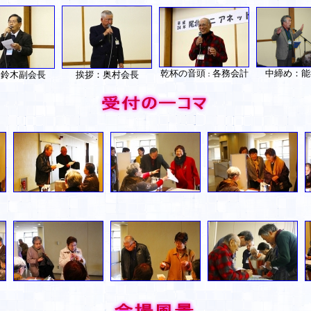
乾杯の音頭
各務会計
中締め：能
：鈴木副会長
挨拶：奥村会長
：