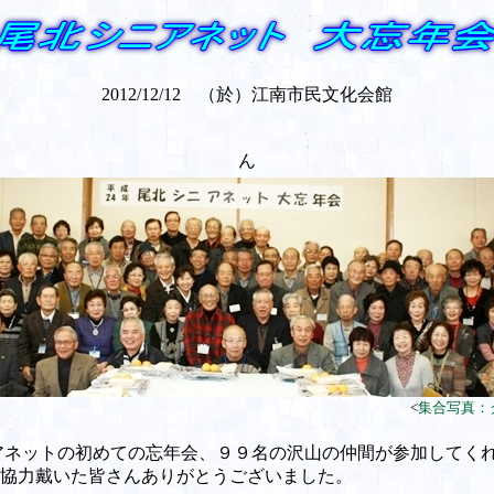
2012/12/12 （於）江南市民文化会館
：玉野政男さん、
ん
<
集合写真：
アネットの初めての忘年会、９９名の沢山の仲間が参加してく
協力戴いた皆さんありがとうございました。