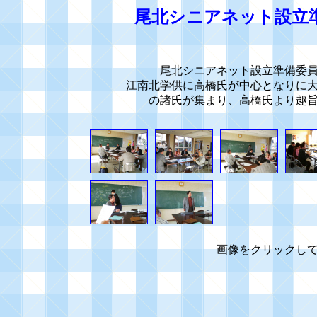
尾北シニアネット設立
尾北シニアネット設立準備委
江南北学供に高橋氏が中心となりに大
の諸氏が集まり、高橋氏より趣
画像をクリッ